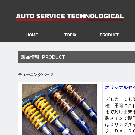
HOME
TOPIX
PRODUCT
製品情報
PRODUCT
チューニングパーツ
オリジナルセ
デモカーにも
種、用途に合
まで対応出来
製メインで製
はＣリングタ
ク、ＤＡ、Ｄ